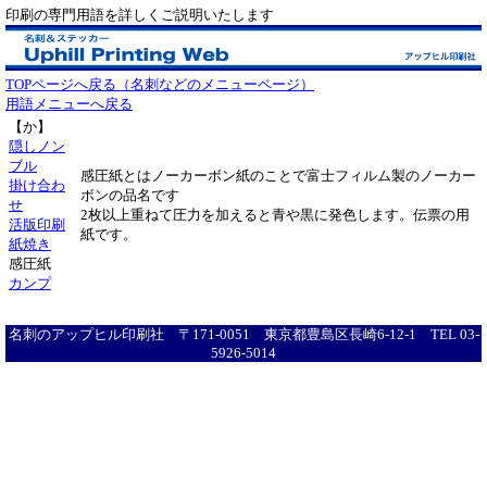
印刷の専門用語を詳しくご説明いたします
TOPページへ戻る（名刺などのメニューページ）
用語メニューへ戻る
【か】
隠しノン
ブル
感圧紙とはノーカーボン紙のことで富士フィルム製のノーカー
掛け合わ
ボンの品名です
せ
2枚以上重ねて圧力を加えると青や黒に発色します。伝票の用
活版印刷
紙です。
紙焼き
感圧紙
カンプ
名刺のアップヒル印刷社 〒171-0051 東京都豊島区長崎6-12-1 TEL 03-
5926-5014