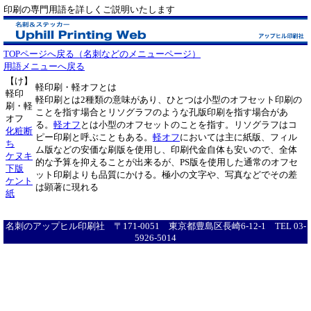
印刷の専門用語を詳しくご説明いたします
TOPページへ戻る（名刺などのメニューページ）
用語メニューへ戻る
【け】
軽印刷・軽オフとは
軽印
軽印刷とは2種類の意味があり、ひとつは小型のオフセット印刷の
刷・軽
ことを指す場合とリソグラフのような孔版印刷を指す場合があ
オフ
る。
軽オフ
とは小型のオフセットのことを指す。リソグラフはコ
化粧断
ピー印刷と呼ぶこともある。
軽オフ
においては主に紙版、フィル
ち
ム版などの安価な刷版を使用し、印刷代金自体も安いので、全体
ケヌキ
的な予算を抑えることが出来るが、PS版を使用した通常のオフセ
下版
ット印刷よりも品質にかける。極小の文字や、写真などでその差
ケント
は顕著に現れる
紙
名刺のアップヒル印刷社 〒171-0051 東京都豊島区長崎6-12-1 TEL 03-
5926-5014