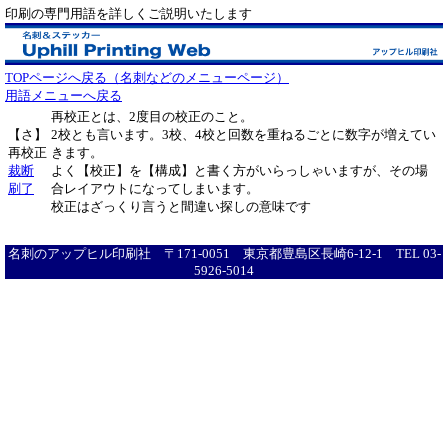
印刷の専門用語を詳しくご説明いたします
TOPページへ戻る（名刺などのメニューページ）
用語メニューへ戻る
再校正とは、2度目の校正のこと。
【さ】
2校とも言います。3校、4校と回数を重ねるごとに数字が増えてい
再校正
きます。
裁断
よく【校正】を【構成】と書く方がいらっしゃいますが、その場
刷了
合レイアウトになってしまいます。
校正はざっくり言うと間違い探しの意味です
名刺のアップヒル印刷社 〒171-0051 東京都豊島区長崎6-12-1 TEL 03-
5926-5014