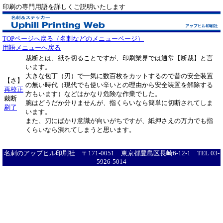
印刷の専門用語を詳しくご説明いたします
TOPページへ戻る（名刺などのメニューページ）
用語メニューへ戻る
裁断とは、紙を切ることですが、印刷業界では通常【断裁】と言
います。
大きな包丁（刃）で一気に数百枚をカットするので昔の安全装置
【さ】
の無い時代（現代でも使い辛いとの理由から安全装置を解除する
再校正
方もいます）などはかなり危険な作業でした。
裁断
腕はどうだか分りませんが、指くらいなら簡単に切断されてしま
刷了
います。
また、刃にばかり意識が向いがちですが、紙押さえの万力でも指
くらいなら潰れてしまうと思います。
名刺のアップヒル印刷社 〒171-0051 東京都豊島区長崎6-12-1 TEL 03-
5926-5014