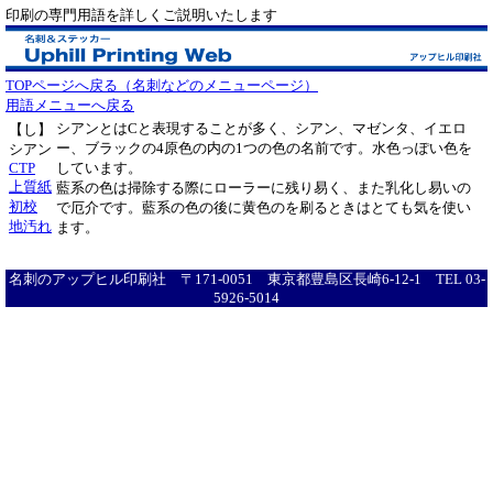
印刷の専門用語を詳しくご説明いたします
TOPページへ戻る（名刺などのメニューページ）
用語メニューへ戻る
シアンとはCと表現することが多く、シアン、マゼンタ、イエロ
【し】
ー、ブラックの4原色の内の1つの色の名前です。水色っぽい色を
シアン
CTP
しています。
上質紙
藍系の色は掃除する際にローラーに残り易く、また乳化し易いの
初校
で厄介です。藍系の色の後に黄色のを刷るときはとても気を使い
地汚れ
ます。
名刺のアップヒル印刷社 〒171-0051 東京都豊島区長崎6-12-1 TEL 03-
5926-5014