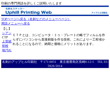
印刷の専門用語を詳しくご説明いたします
TOPページへ戻る（名刺などのメニューページ）
用語メニューへ戻る
【し】
シアン
ＣＴＰとは、コンピュータ・トゥ・プレートの略でフィルムを作
CTP
らずにパソコンから直接刷版を作る技術。これにより一工程省か
上質紙
れることになるので、納期と価格にメリットがあります。
初校
地汚れ
名刺のアップヒル印刷社 〒171-0051 東京都豊島区長崎6-12-1 TEL 03-
5926-5014